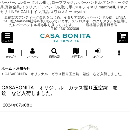
ペーパーホルダー タオル掛け,ローブフック,レバーハンドル,アンティーク金
具,真鍮金具,イタリア,ドアハンドル,取っ手 ,マルティネリ,martinelli,リネア
カリ,LINEA CALI,トイレ用品,スワロスキー,crystal
真鍮製のアンティーク金具をはじめ、イタリア製のレバーハンドル錠、LINEA
CALI社,Martinelli社等を取り扱っています。スワロスキーのクリスタルを使用し
たレバーハンドル等も取り扱っています。 適格請求書登録番号
T1011301002006
メニュー
カート
カテゴリ
マイページ
商品検索
ご利用案内
ログイン
ホーム
>
お知らせ
>
CASABONITA オリジナル ガラス握り玉空錠 箱錠 など入荷しました。
CASABONITA オリジナル ガラス握り玉空錠 箱
錠 など入荷しました。
2024
07
08
年
月
日