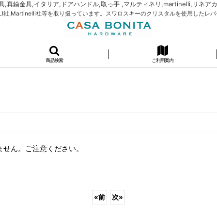
イタリア,ドアハンドル,取っ手 ,マルティネリ,martinelli,リネアカリ,LIN
I社,Martinelli社等を取り扱っています。スワロスキーのクリスタルを使用したレ
商品検索
ご利用案内
ません。ご注意ください。
«
前
次
»