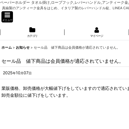
ペーパーホルダー タオル掛け,ローブフック,レバーハンドル,アンティーク金具,真鍮金具,
真鍮製のアンティーク金具をはじめ、イタリア製のレバーハンドル錠、LINEA CAL
メニュー
カテゴリ
マイページ
ホーム
>
お知らせ
>
セール品 値下商品は会員価格が適応されていません。
セール品 値下商品は会員価格が適応されていません。
2025
10
07
年
月
日
業販価格、卸売価格が大幅値下げをしていますので適応されてい
卸売金額位に値下げをしています。