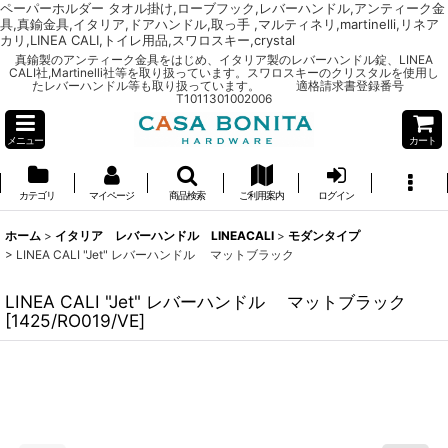
ペーパーホルダー タオル掛け,ローブフック,レバーハンドル,アンティーク金
具,真鍮金具,イタリア,ドアハンドル,取っ手 ,マルティネリ,martinelli,リネア
カリ,LINEA CALI,トイレ用品,スワロスキー,crystal
真鍮製のアンティーク金具をはじめ、イタリア製のレバーハンドル錠、LINEA
CALI社,Martinelli社等を取り扱っています。スワロスキーのクリスタルを使用し
たレバーハンドル等も取り扱っています。 適格請求書登録番号
T1011301002006
メニュー
カート
カテゴリ
マイページ
商品検索
ご利用案内
ログイン
ホーム
>
イタリア レバーハンドル LINEACALI
>
モダンタイプ
>
LINEA CALI "Jet" レバーハンドル マットブラック
LINEA CALI "Jet" レバーハンドル マットブラック
[
1425/RO019/VE
]