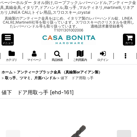
ペーパーホルダー タオル掛け,ローブフック,レバーハンドル,アンティーク金
具,真鍮金具,イタリア,ドアハンドル,取っ手 ,マルティネリ,martinelli,リネア
カリ,LINEA CALI,トイレ用品,スワロスキー,crystal
真鍮製のアンティーク金具をはじめ、イタリア製のレバーハンドル錠、LINEA
CALI社,Martinelli社等を取り扱っています。スワロスキーのクリスタルを使用し
たレバーハンドル等も取り扱っています。 適格請求書登録番号
T1011301002006
メニュー
カート
カテゴリ
マイページ
商品検索
ご利用案内
ログイン
ホーム
>
アンティークブラック金具 （真鍮製orアイアン製）
>
取っ手、ツマミ、片面ハンドル
>
値下 ドア用取っ手
値下 ドア用取っ手
[
ehd-161
]