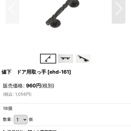
値下 ドア用取っ手
[
ehd-161
]
販売価格
:
960
円
(税別)
(
税込
:
1,056
円
)
18個
数量
:
個