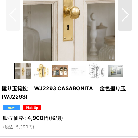
握り玉箱錠 WJ2293 CASABONITA 金色握り玉
[
WJ2293
]
販売価格
:
4,900
円
(税別)
(
税込
:
5,390
円
)