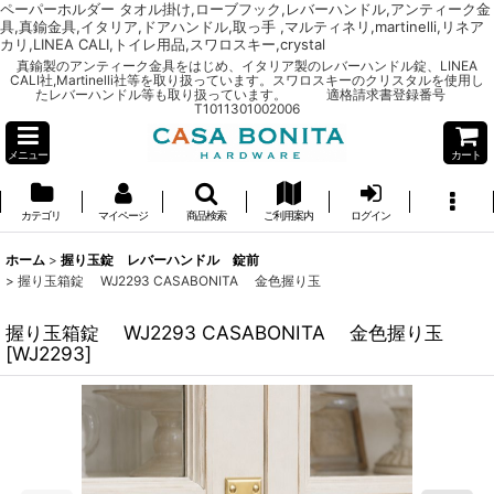
ペーパーホルダー タオル掛け,ローブフック,レバーハンドル,アンティーク金
具,真鍮金具,イタリア,ドアハンドル,取っ手 ,マルティネリ,martinelli,リネア
カリ,LINEA CALI,トイレ用品,スワロスキー,crystal
真鍮製のアンティーク金具をはじめ、イタリア製のレバーハンドル錠、LINEA
CALI社,Martinelli社等を取り扱っています。スワロスキーのクリスタルを使用し
たレバーハンドル等も取り扱っています。 適格請求書登録番号
T1011301002006
メニュー
カート
カテゴリ
マイページ
商品検索
ご利用案内
ログイン
ホーム
>
握り玉錠 レバーハンドル 錠前
>
握り玉箱錠 WJ2293 CASABONITA 金色握り玉
握り玉箱錠 WJ2293 CASABONITA 金色握り玉
[
WJ2293
]