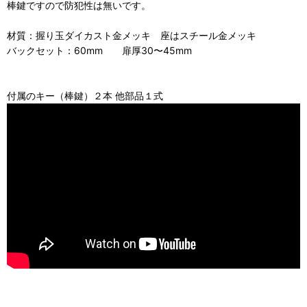
棒鍵ですので防犯性は無いです。
材質：握り玉ダイカスト金メッキ 座はスチール金メッキ
バックセット：60mm 扉厚30〜45mm
付属のキー（棒鍵）２本 他部品１式