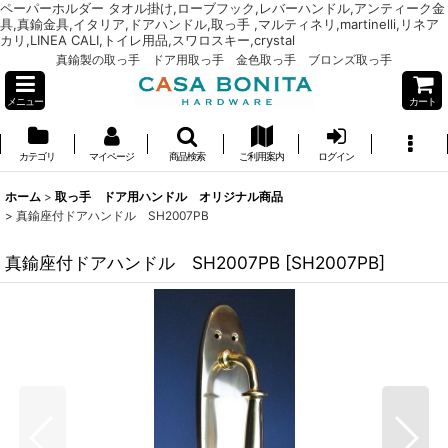
ペーパーホルダー タオル掛け,ローブフック,レバーハンドル,アンティーク金
具,真鍮金具,イタリア,ドアハンドル,取っ手 ,マルティネリ,martinelli,リネア
カリ,LINEA CALI,トイレ用品,スワロスキー,crystal
真鍮製の取っ手 ドア用取っ手 金色取っ手 ブロンズ取っ手
メニュー
カート
カテゴリ
マイページ
商品検索
ご利用案内
ログイン
ホーム
>
取っ手 ドア用ハンドル オリジナル商品
>
真鍮座付ドアハンドル SH2007PB
真鍮座付ドアハンドル SH2007PB
[
SH2007PB
]