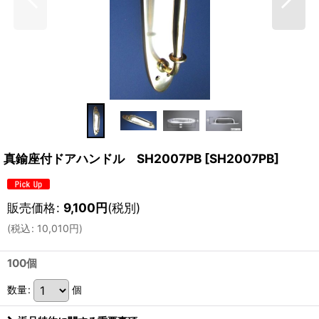
真鍮座付ドアハンドル SH2007PB
[
SH2007PB
]
販売価格
:
9,100
円
(税別)
(
税込
:
10,010
円
)
100個
数量
:
個