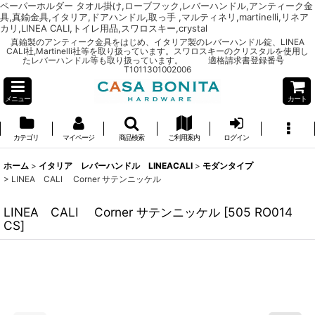
ペーパーホルダー タオル掛け,ローブフック,レバーハンドル,アンティーク金
具,真鍮金具,イタリア,ドアハンドル,取っ手 ,マルティネリ,martinelli,リネア
カリ,LINEA CALI,トイレ用品,スワロスキー,crystal
真鍮製のアンティーク金具をはじめ、イタリア製のレバーハンドル錠、LINEA
CALI社,Martinelli社等を取り扱っています。スワロスキーのクリスタルを使用し
たレバーハンドル等も取り扱っています。 適格請求書登録番号
T1011301002006
メニュー
カート
カテゴリ
マイページ
商品検索
ご利用案内
ログイン
ホーム
>
イタリア レバーハンドル LINEACALI
>
モダンタイプ
>
LINEA CALI Corner サテンニッケル
LINEA CALI Corner サテンニッケル
[
505 RO014
CS
]