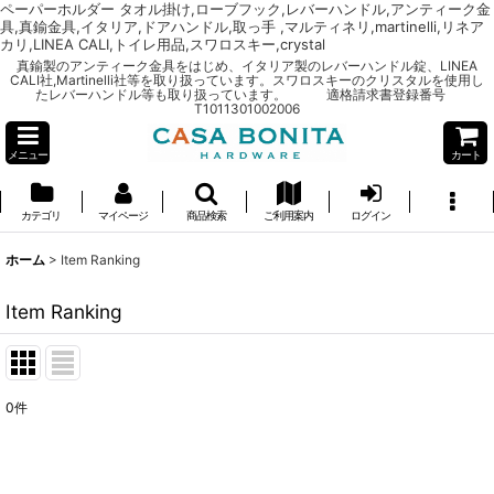
ペーパーホルダー タオル掛け,ローブフック,レバーハンドル,アンティーク金
具,真鍮金具,イタリア,ドアハンドル,取っ手 ,マルティネリ,martinelli,リネア
カリ,LINEA CALI,トイレ用品,スワロスキー,crystal
真鍮製のアンティーク金具をはじめ、イタリア製のレバーハンドル錠、LINEA
CALI社,Martinelli社等を取り扱っています。スワロスキーのクリスタルを使用し
たレバーハンドル等も取り扱っています。 適格請求書登録番号
T1011301002006
メニュー
カート
カテゴリ
マイページ
商品検索
ご利用案内
ログイン
ホーム
>
Item Ranking
Item Ranking
0
件